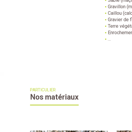
Sable (maço
Gravillon (
Caillou (cal
Gravier de f
Terre végét
Enrocheme
…
PARTICULIER
Nos matériaux