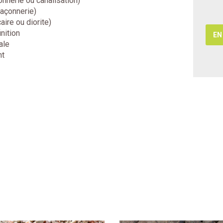
nnerie ou canalisation)
AVEC OPERATEUR
maçonnerie)
caire ou diorite)
inition
EN
ale
EN SAVOIR +
nt