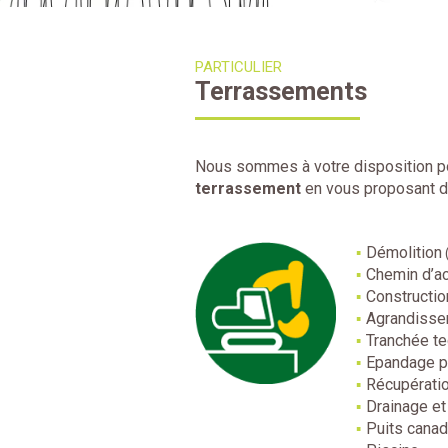
PARTICULIER
Terrassements
Nous sommes à votre disposition 
terrassement
en vous proposant de
Démolition
Chemin d’a
Constructi
Agrandiss
Tranchée t
Epandage po
Récupératio
Drainage et
Puits canad