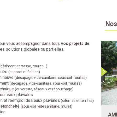
Nos
pour vous accompagner dans tous
vos projets de
s solutions globales ou partielles.
(bâtiment, terrasse, muret,…)
ccès
(support et finition)
on neuve
(décapage, vide-sanitaire, sous-sol, fouilles)
ement
(décapage, vide-sanitaire, sous-sol, fouilles)
echnique
(ouverture, réseaux et rebouchage)
ur eaux pluviales.
n et réemploi des eaux pluviales
(citernes enterrées)
 étanchéité
(sous-sol, vide sanitaire, muret)
ien
LOCATION DE MATÉRIELS
AM